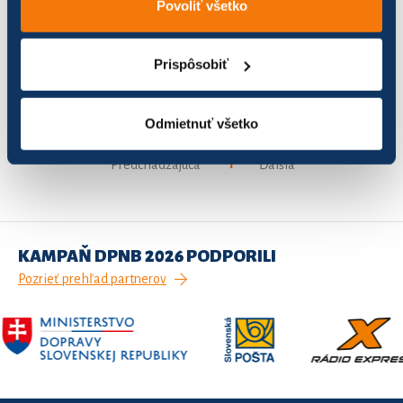
Povoliť všetko
Namazané kotúče
72
584,44
Prispôsobiť
Nezabudky
92
765,80
Odmietnuť všetko
Záznamy 1 až 3 z celkom 3
1
Predchádzajúca
Ďalšia
KAMPAŇ DPNB 2026 PODPORILI
Pozrieť prehľad partnerov