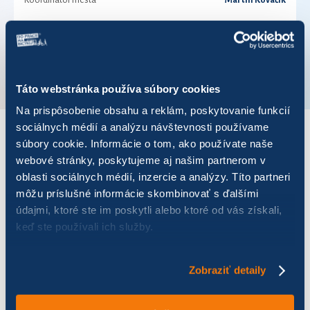
Koordinátor mesta
Martin Kováčik
Telefónne číslo
+421 905 298 308
VÚC
Žilinský kraj
Táto webstránka používa súbory cookies
Na prispôsobenie obsahu a reklám, poskytovanie funkcií
sociálnych médií a analýzu návštevnosti používame
súbory cookie. Informácie o tom, ako používate naše
VÝSLEDKY PRE ROK 2024
webové stránky, poskytujeme aj našim partnerom v
oblasti sociálnych médií, inzercie a analýzy. Títo partneri
Zobraziť
výsledkov
môžu príslušné informácie skombinovať s ďalšími
údajmi, ktoré ste im poskytli alebo ktoré od vás získali,
keď ste používali ich služby.
Zobraziť detaily
Názov
Počet jázd
Najazdených km
ALMAMAH
72
422,84