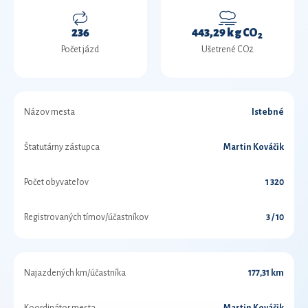
236
443,29 kg CO
2
Počet jázd
Ušetrené CO2
Názov mesta
Istebné
Štatutárny zástupca
Martin Kováčik
Počet obyvateľov
1 320
Registrovaných tímov/účastníkov
3 / 10
Najazdených km/účastníka
177,31 km