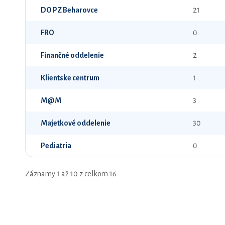
DO PZ Beharovce
21
FRO
0
Finančné oddelenie
2
Klientske centrum
1
M@M
3
Majetkové oddelenie
30
Pediatria
0
Záznamy 1 až 10 z celkom 16