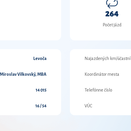
264
Počet jázd
Levoča
Najazdených km/účastní
 Miroslav Vilkovský, MBA
Koordinátor mesta
14 015
Telefónne číslo
16 / 54
VÚC