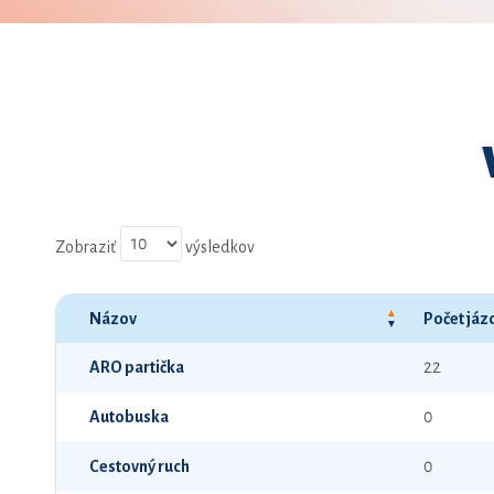
Zobraziť
výsledkov
Názov
Počet jáz
ARO partička
22
Autobuska
0
Cestovný ruch
0