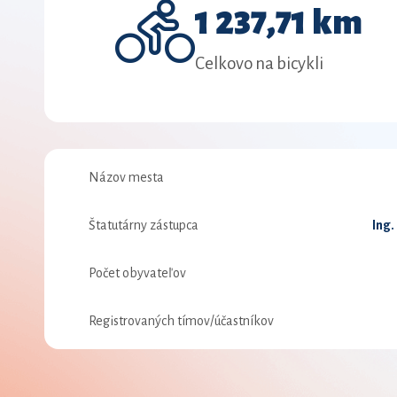
1 237,71 km
Celkovo na bicykli
Názov mesta
Štatutárny zástupca
Ing.
Počet obyvateľov
Registrovaných tímov/účastníkov