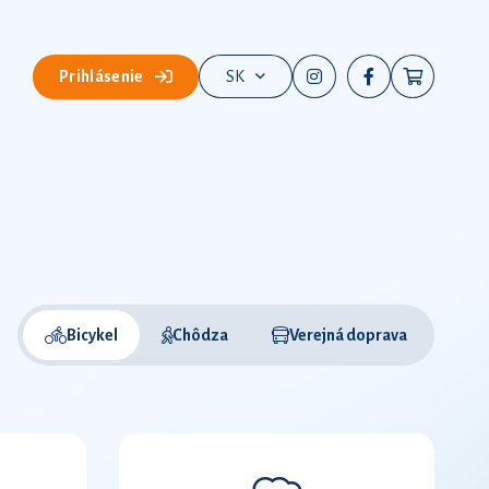
Prihlásenie
SK
Bicykel
Chôdza
Verejná doprava