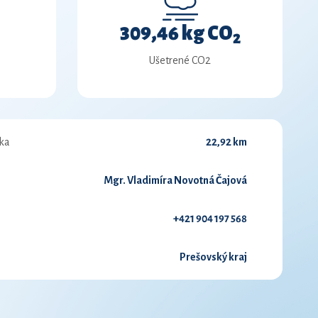
309,46 kg CO
2
Ušetrené CO2
ka
22,92 km
Mgr. Vladimíra Novotná Čajová
+421 904 197 568
Prešovský kraj