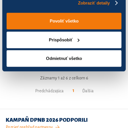
Zobraziť detaily
Lidlaci
0
0,00
Povoliť všetko
MMG
85
582,60
Nemšovské strely 2
32
237,62
Prispôsobiť
Nemšovské turbá
58
46,56
Odmietnuť všetko
Športová hala 18
6
5,07
Záznamy 1 až 6 z celkom 6
1
Predchádzajúca
Ďalšia
KAMPAŇ DPNB 2026 PODPORILI
Pozrieť prehľad partnerov