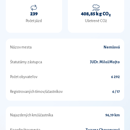
239
408,85 kg CO
2
Počet jázd
Ušetrené CO2
Názov mesta
Nemšová
Štatutárny zástupca
JUDr. Miloš Mojto
Počet obyvateľov
6 292
Registrovaných tímov/účastníkov
6 / 17
Najazdených km/účastníka
96,19 km