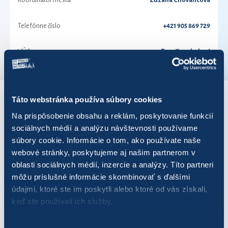
Koordinátor mesta
Zuzana Chovancová
Telefónne číslo
+421 905 869 729
VÚC
Trenčiansky kraj
Táto webstránka používa súbory cookies
VÝSLEDKY PRE ROK 2024
Na prispôsobenie obsahu a reklám, poskytovanie funkcií
sociálnych médií a analýzu návštevnosti používame
súbory cookie. Informácie o tom, ako používate naše
Zobraziť
výsledkov
webové stránky, poskytujeme aj našim partnerom v
oblasti sociálnych médií, inzercie a analýzy. Títo partneri
môžu príslušné informácie skombinovať s ďalšími
údajmi, ktoré ste im poskytli alebo ktoré od vás získali,
keď ste používali ich služby.
Názov
Počet jázd
Najazdených km
DANA
58
763,40