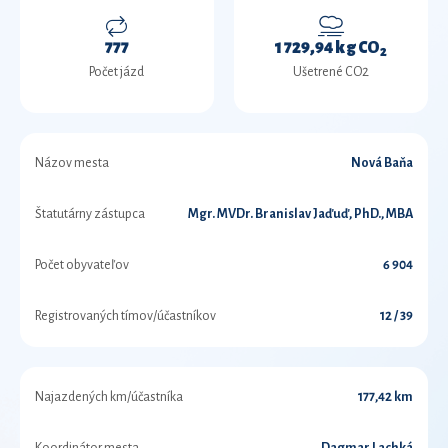
777
1 729,94 kg CO
2
Počet jázd
Ušetrené CO2
Názov mesta
Nová Baňa
Štatutárny zástupca
Mgr. MVDr. Branislav Jaďuď, PhD., MBA
Počet obyvateľov
6 904
Registrovaných tímov/účastníkov
12 / 39
Najazdených km/účastníka
177,42 km