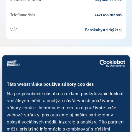
Koordinátor mesta
Dagmar Lachká
Telefónne číslo
+421 456 782 885
VÚC
Banskobystrický kraj
VÝSLEDKY PRE ROK 2024
Zobraziť
výsledkov
Táto webstránka používa súbory cookies
Na prispôsobenie obsahu a reklám, poskytovanie funkcií
sociálnych médií a analýzu návštevnosti používame
súbory cookie. Informácie o tom, ako používate naše
webové stránky, poskytujeme aj našim partnerom v
Názov
Počet jázd
Najazdených km
oblasti sociálnych médií, inzercie a analýzy. Títo partneri
môžu príslušné informácie skombinovať s ďalšími
66_85_79_27
22
141,59