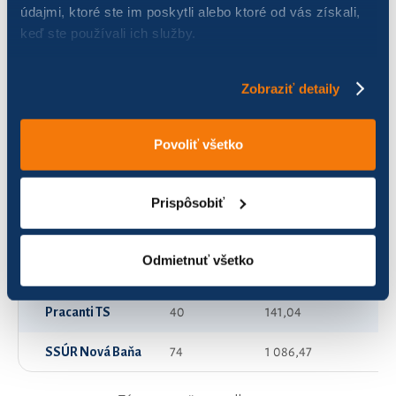
údajmi, ktoré ste im poskytli alebo ktoré od vás získali,
keď ste používali ich služby.
Bajker-Rajder
12
116,86
Dámy na bicykloch
66
148,01
Zobraziť detaily
Kaprochňapi
62
315,15
Povoliť všetko
Kockáči
154
521,21
Leniví diabli
101
498,17
Prispôsobiť
Ligáni
44
159,50
Odmietnuť všetko
Mestská polícia
18
248,59
Pracanti TS
40
141,04
SSÚR Nová Baňa
74
1 086,47