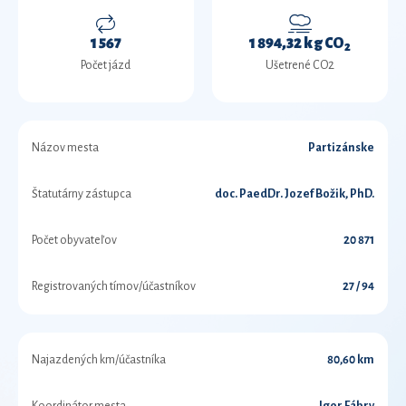
1 567
1 894,32 kg CO
2
Počet jázd
Ušetrené CO2
Názov mesta
Partizánske
Štatutárny zástupca
doc. PaedDr. Jozef Božik, PhD.
Počet obyvateľov
20 871
Registrovaných tímov/účastníkov
27 / 94
Najazdených km/účastníka
80,60 km