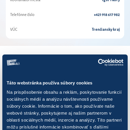
Koordinátor mesta
Igor Fábry
Telefónne číslo
+421 918 617 982
VÚC
Trenčiansky kraj
VÝSLEDKY PRE ROK 2024
Zobraziť
výsledkov
Táto webstránka používa súbory cookies
Na prispôsobenie obsahu a reklám, poskytovanie funkcií
sociálnych médií a analýzu návštevnosti používame
súbory cookie. Informácie o tom, ako používate naše
webové stránky, poskytujeme aj našim partnerom v
Názov
Počet jázd
Najazdených km
Uš
oblasti sociálnych médií, inzercie a analýzy. Títo partneri
môžu príslušné informácie skombinovať s ďalšími
Asper
0
0,00
0,