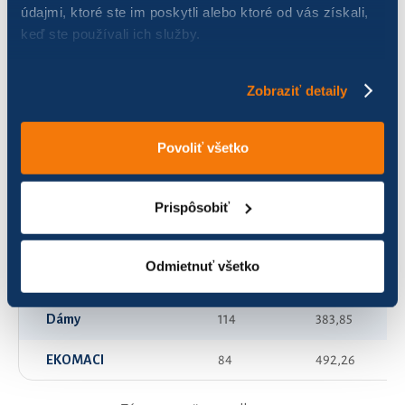
údajmi, ktoré ste im poskytli alebo ktoré od vás získali,
keď ste používali ich služby.
APPA tím 1
50
139,73
APPA tím 2
83
196,86
Zobraziť detaily
APPA tím 3
91
128,67
Povoliť všetko
Balneomúzejníci Kursalon
96
162,68
Buckled wheels
21
355,75
Prispôsobiť
DAMkáči
50
278,59
Odmietnuť všetko
Defekt
153
537,54
Dámy
114
383,85
EKOMACI
84
492,26