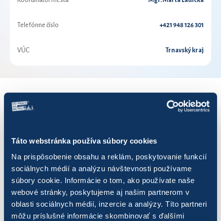
Koordinátor mesta
Mgr. Marta Ladická
Telefónne číslo
+421 948 126 301
VÚC
Trnavský kraj
VÝSLEDKY PRE ROK 2024
Zobraziť
výsledkov
Táto webstránka používa súbory cookies
Na prispôsobenie obsahu a reklám, poskytovanie funkcií
sociálnych médií a analýzu návštevnosti používame
súbory cookie. Informácie o tom, ako používate naše
webové stránky, poskytujeme aj našim partnerom v
Názov
Počet jázd
Najazdených 
oblasti sociálnych médií, inzercie a analýzy. Títo partneri
môžu príslušné informácie skombinovať s ďalšími
#office_rats
62
659,69