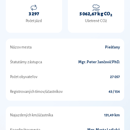
3 297
5 062,67 kg CO
2
Počet jázd
Ušetrené CO2
Názov mesta
Piešťany
Štatutárny zástupca
Mgr. Peter Jančovič PhD.
Počet obyvateľov
27 057
Registrovaných tímov/účastníkov
43 / 154
Najazdených km/účastníka
131,49 km