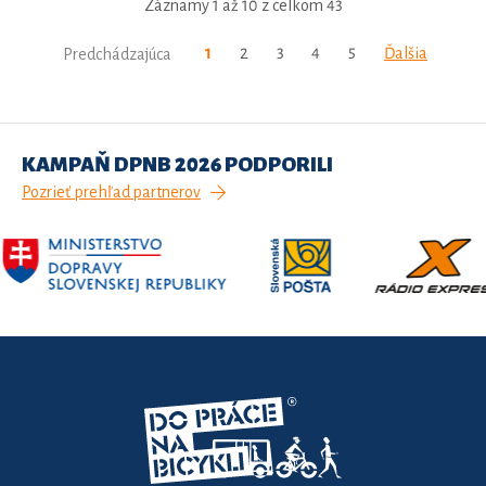
Záznamy 1 až 10 z celkom 43
1
2
3
4
5
Ďalšia
Predchádzajúca
KAMPAŇ DPNB 2026 PODPORILI
Pozrieť prehľad partnerov