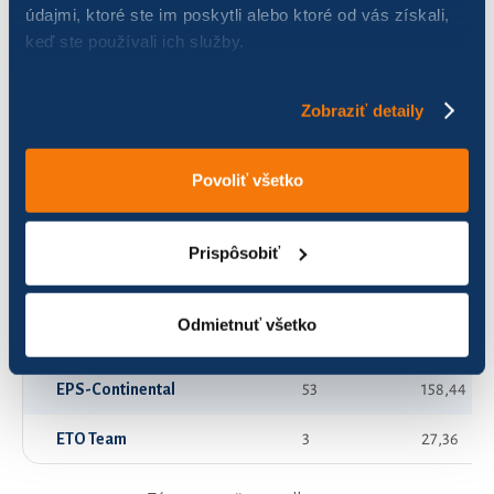
údajmi, ktoré ste im poskytli alebo ktoré od vás získali,
keď ste používali ich služby.
BAR team Continental
110
511,54
Bucánek
0
0,00
Zobraziť detaily
CIA
23
64,77
Povoliť všetko
Colnícki diabli
48
443,84
Dnes na to šlapem - Continental
90
542,51
Prispôsobiť
Draci na bicykloch
2
32,09
Odmietnuť všetko
Dudáci-Continental
160
1 052,40
EPS-Continental
53
158,44
ETO Team
3
27,36