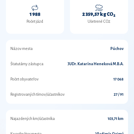
1 988
2 359,57 kg CO
2
Počet jázd
Ušetrené CO2
Názov mesta
Púchov
Štatutárny zástupca
JUDr. Katarína Heneková M.B.A.
Počet obyvateľov
17 068
Registrovaných tímov/účastníkov
27 / 91
Najazdených km/účastníka
103,71 km