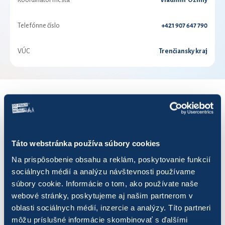
Koordinátor mesta
Vladimír Ozimý
Telefónne číslo
+421 907 647 790
VÚC
Trenčiansky kraj
VÝSLEDKY PRE ROK 2024
Zobraziť
výsledkov
Táto webstránka používa súbory cookies
Na prispôsobenie obsahu a reklám, poskytovanie funkcií
sociálnych médií a analýzu návštevnosti používame
súbory cookie. Informácie o tom, ako používate naše
webové stránky, poskytujeme aj našim partnerom v
Názov
Počet jázd
Najazden
oblasti sociálnych médií, inzercie a analýzy. Títo partneri
môžu príslušné informácie skombinovať s ďalšími
AALenky
41
290,65