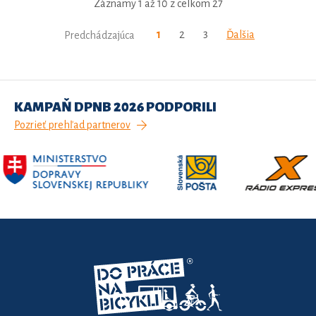
Záznamy 1 až 10 z celkom 27
1
2
3
Ďalšia
Predchádzajúca
KAMPAŇ DPNB 2026 PODPORILI
Pozrieť prehľad partnerov