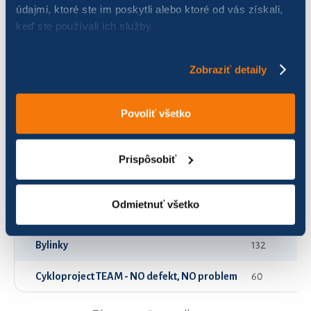
údajmi, ktoré ste im poskytli alebo ktoré od vás získali,
keď ste používali ich služby.
2024
3
Adhex 4
113
Zobraziť detaily
Adhex 5
95
Povoliť všetko
Adhex Team 1
95
Adhex Team 2
0
Prispôsobiť
Adhex Team 3
47
Odmietnuť všetko
Benjamín
24
Bylinky
132
Cykloproject TEAM - NO defekt, NO problem
60