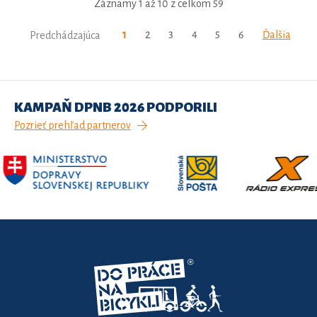
Záznamy 1 až 10 z celkom 59
1
2
3
4
5
6
Ďalšia
Predchádzajúca
KAMPAŇ DPNB 2026 PODPORILI
Pozrieť prehľad partnerov