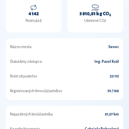
4 142
3 810,81 kg CO
2
Počet jázd
Ušetrené CO2
Názov mesta
Senec
Štatutárny zástupca
Ing. Pavol Kvál
Počet obyvateľov
20 115
Registrovaných tímov/účastníkov
59 / 188
Najazdených km/účastníka
81,07 km