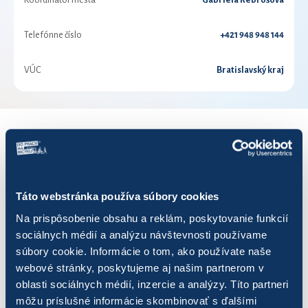
Koordinátor mesta
Gabriela Rebrošová
Telefónne číslo
+421 948 948 144
VÚC
Bratislavský kraj
VÝSLEDKY PRE ROK 2024
Zobraziť
výsledkov
Táto webstránka používa súbory cookies
Na prispôsobenie obsahu a reklám, poskytovanie funkcií
sociálnych médií a analýzu návštevnosti používame
súbory cookie. Informácie o tom, ako používate naše
webové stránky, poskytujeme aj našim partnerom v
Názov
Počet jázd
oblasti sociálnych médií, inzercie a analýzy. Títo partneri
môžu príslušné informácie skombinovať s ďalšími
#HROZNA
25