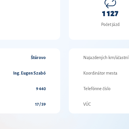
1 127
Počet jázd
Štúrovo
Najazdených km/účastní
Ing. Eugen Szabó
Koordinátor mesta
9 440
Telefónne číslo
17 / 59
VÚC