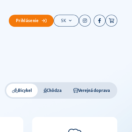
Prihlásenie
SK
Bicykel
Chôdza
Verejná doprava