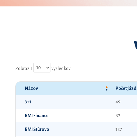
Zobraziť
výsledkov
Názov
Počet jázd
3+1
49
BMI Finance
67
BMI Štúrovo
127