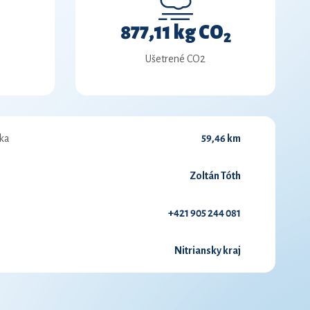
877,11 kg CO
2
Ušetrené CO2
ka
59,46 km
Zoltán Tóth
+421 905 244 081
Nitriansky kraj