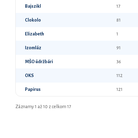
Bajszikl
17
Clokolo
81
Elizabeth
1
Izomláz
91
MŠO údržbári
36
OKS
112
Papirus
121
Záznamy 1 až 10 z celkom 17