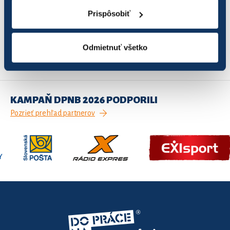
Prispôsobiť
Záznamy 1 až 1 z celkom 1
Odmietnuť všetko
1
Predchádzajúca
Ďalšia
KAMPAŇ DPNB 2026 PODPORILI
Pozrieť prehľad partnerov