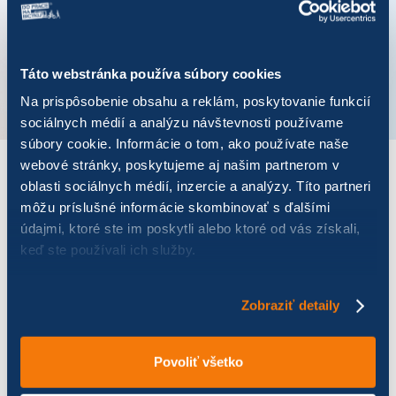
Koordinátor mesta
Peter Kračmer
Telefónne číslo
+421 915 751 115
Táto webstránka používa súbory cookies
VÚC
Žilinský kraj
Na prispôsobenie obsahu a reklám, poskytovanie funkcií
sociálnych médií a analýzu návštevnosti používame
súbory cookie. Informácie o tom, ako používate naše
webové stránky, poskytujeme aj našim partnerom v
VÝSLEDKY PRE ROK 2024
oblasti sociálnych médií, inzercie a analýzy. Títo partneri
môžu príslušné informácie skombinovať s ďalšími
údajmi, ktoré ste im poskytli alebo ktoré od vás získali,
Zobraziť
výsledkov
keď ste používali ich služby.
Zobraziť detaily
Názov
Počet jázd
Najazdených km
U
Povoliť všetko
Ohnivé strely 123
38
53,21
13