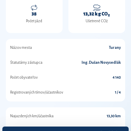
38
13,32 kg CO
2
Počet jázd
Ušetrené CO2
Názov mesta
Turany
Štatutárny zástupca
Ing. Dušan Novysedlák
Počet obyvateľov
4 140
Registrovaných tímov/účastníkov
1 / 4
Najazdených km/účastníka
13,30 km