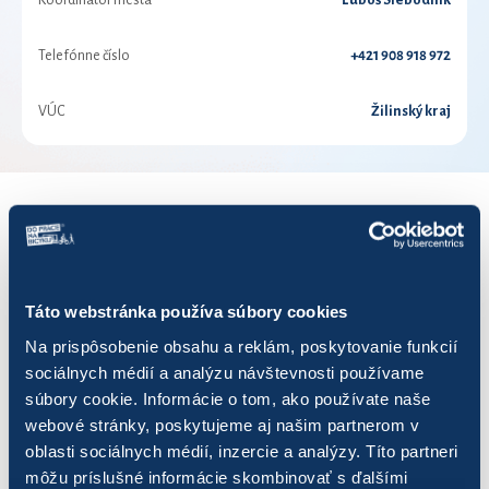
Koordinátor mesta
Ľuboš Slebodník
Telefónne číslo
+421 908 918 972
VÚC
Žilinský kraj
VÝSLEDKY PRE ROK 2024
Zobraziť
výsledkov
Táto webstránka používa súbory cookies
Na prispôsobenie obsahu a reklám, poskytovanie funkcií
sociálnych médií a analýzu návštevnosti používame
súbory cookie. Informácie o tom, ako používate naše
webové stránky, poskytujeme aj našim partnerom v
Názov
Počet jázd
N
oblasti sociálnych médií, inzercie a analýzy. Títo partneri
môžu príslušné informácie skombinovať s ďalšími
... kým sa nerozbije
34
1