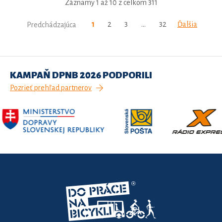
Záznamy 1 až 10 z celkom 311
1
2
3
…
32
Ďalšia
Predchádzajúca
KAMPAŇ DPNB 2026 PODPORILI
Pozrieť prehľad partnerov