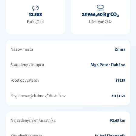
12 583
25 966,60 kg CO
2
Počet jázd
Ušetrené CO2
Názov mesta
Žilina
Štatutárny zástupca
Mgr. Peter Fiabáne
Počet obyvateľov
81 219
Registrovaných tímov/účastníkov
311 / 1121
Najazdených km/účastníka
92,65 km