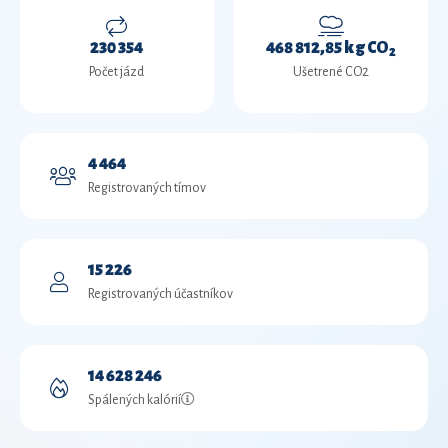
230 354
468 812,85 kg CO
2
Počet jázd
Ušetrené CO2
4 464
Registrovaných tímov
15 226
Registrovaných účastníkov
14 628 246
Spálených kalórií