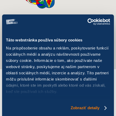
Táto webstránka používa súbory cookies
Na prispôsobenie obsahu a reklám, poskytovanie funkcií
sociálnych médií a analýzu návštevnosti používame
súbory cookie. Informácie o tom, ako používate naše
webové stránky, poskytujeme aj našim partnerom v
oblasti sociálnych médií, inzercie a analýzy. Títo partneri
môžu príslušné informácie skombinovať s ďalšími
VÝSLEDKY PRE ROK 2026
údajmi, ktoré ste im poskytli alebo ktoré od vás získali,
keď ste používali ich služby.
Samosprávy
VÚC
Spoločnosti do 249
Spoločnosti 
Zobraziť detaily