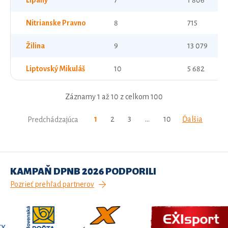
Lipany
7
1 806
Nitrianske Pravno
8
715
Žilina
9
13 079
Liptovský Mikuláš
10
5 682
Záznamy 1 až 10 z celkom 100
1
2
3
…
10
Ďalšia
Predchádzajúca
KAMPAŇ DPNB 2026 PODPORILI
Pozrieť prehľad partnerov