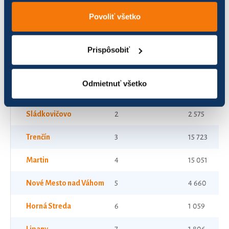
Zobraziť
výsledkov
Povoliť všetko
Prispôsobiť
Názov
Poradie v súťaži
Počet jázd
Odmietnuť všetko
Dolný Kubín
1
6 378
Sládkovičovo
2
2 575
Trenčín
3
15 723
Martin
4
15 051
Nové Mesto nad Váhom
5
4 660
Horná Streda
6
1 059