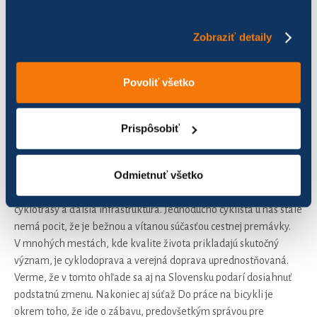
Z vlastnej skúsenosti si myslím, že vo väčšine miest na Slovensku
je bicykel pre priemerne zdravého človeka už aj dnes ideálnym
Zobraziť detaily
dopravným prostriedkom po veľkú časť roka a tiež sa dá oveľa
viac chodiť jednoducho pešo. Iste sa oplatí premyslieť si
bezpečnejšie si trasy, ale ak práve nejdete na rodinný nákup, tak
Povoliť všetko
auto vôbec nemusí byť prvou samozrejmou voľbou. Čas jazdy je
v porovnaní s autom absolútne porovnateľný, človek urobí čosi
pre svoje zdravie aj pre prostredie a odpadajú ťažkosti s
Prispôsobiť
parkovaním. A s čoraz dostupnejšími elektrobicyklami sa ani
nenadriete.
Odmietnuť všetko
Samozrejme pre bežné a bezpečné využívanie bicyklov, najmä
ak chceme bicyklovať s deťmi, veľmi chýbajú štandardné
cyklotrasy a ďalšia infraštruktúra. Jednoducho cyklista u nás stále
nemá pocit, že je bežnou a vítanou súčasťou cestnej premávky.
V mnohých mestách, kde kvalite života prikladajú skutočný
význam, je cyklodoprava a verejná doprava uprednostňovaná.
Verme, že v tomto ohľade sa aj na Slovensku podarí dosiahnuť
podstatnú zmenu. Nakoniec aj súťaž Do práce na bicykli je
okrem toho, že ide o zábavu, predovšetkým správou pre