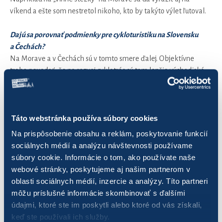
víkend a ešte som nestretol nikoho, kto by takýto výlet ľutoval.
Dajú sa porovnať podmienky pre cykloturistiku na Slovensku
a Čechách?
Na Morave a v Čechách sú v tomto smere ďalej. Objektívne
treba povedať, že na rozvoj cyklotrás sú tam lepšie východiská.
Menej náročný terén a historicky lepšie vybudovaná sieť
vidieckych aj lesných ciest, ktoré často stačí len vyznačiť. A tiež
dlhšie tradície v domácom cestovnom ruchu. Nevyužitý potenciál
Táto webstránka používa súbory cookies
cykloturistiky na Slovensku je stále obrovský. Je dobré si
uvedomiť, že cykloturista patrí k najvďačnejším návštevníkom
Na prispôsobenie obsahu a reklám, poskytovanie funkcií
regiónu. Vyhľadáva miestne zaujímavosti, často je hladný
sociálnych médií a analýzu návštevnosti používame
a smädný. Napríklad podľa údajov Európskej cyklistickej
súbory cookie. Informácie o tom, ako používate naše
federácie, cykloturista utratí už na jednodňovom výlete
webové stránky, poskytujeme aj našim partnerom v
v priemere 15-20 €, ktoré ostávajú v regióne.
oblasti sociálnych médií, inzercie a analýzy. Títo partneri
môžu príslušné informácie skombinovať s ďalšími
Poďme späť k cyklodoprave v mestách. Čo podľa by podľa vás
údajmi, ktoré ste im poskytli alebo ktoré od vás získali,
bolo potrebné, aby viac ľudí vymenilo auto za bicyklel?
keď ste používali ich služby.