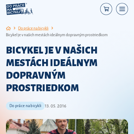
Do práce na bicykli
Bicykel je v našich mestách ideálnym dopravným prostriedkom
BICYKEL JE V NAŠICH
MESTÁCH IDEÁLNYM
DOPRAVNÝM
PROSTRIEDKOM
13. 05. 2016
Do práce na bicykli