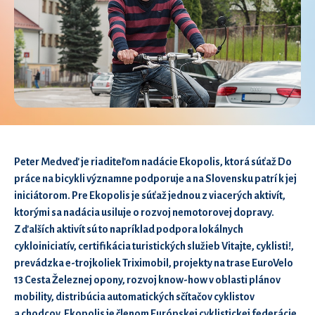
Peter Medveď je riaditeľom nadácie Ekopolis, ktorá súťaž Do
práce na bicykli významne podporuje a na Slovensku patrí k jej
iniciátorom. Pre Ekopolis je súťaž jednou z viacerých aktivít,
ktorými sa nadácia usiluje o rozvoj nemotorovej dopravy.
Z ďalších aktivít sú to napríklad podpora lokálnych
cykloiniciatív, certifikácia turistických služieb Vitajte, cyklisti!,
prevádzka e-trojkoliek Triximobil, projekty na trase EuroVelo
13 Cesta Železnej opony, rozvoj know-how v oblasti plánov
mobility, distribúcia automatických sčítačov cyklistov
a chodcov. Ekopolis je členom Európskej cyklistickej federácie.