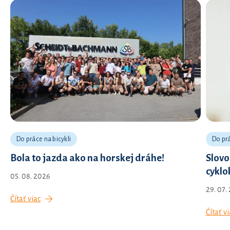
Do práce na bicykli
Do prá
Bola to jazda ako na horskej dráhe!
Slovo
cyklo
05. 08. 2026
29. 07.
Čítať viac
Čítať vi