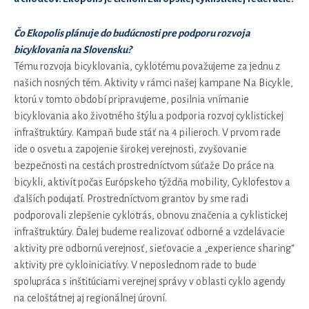
Čo Ekopolis plánuje do budúcnosti pre podporu rozvoja
bicyklovania na Slovensku?
Tému rozvoja bicyklovania, cyklotému považujeme za jednu z
našich nosných tém. Aktivity v rámci našej kampane Na Bicykle,
ktorú v tomto období pripravujeme, posilnia vnímanie
bicyklovania ako životného štýlu a podporia rozvoj cyklistickej
infraštruktúry. Kampaň bude stáť na 4 pilieroch. V prvom rade
ide o osvetu a zapojenie širokej verejnosti, zvyšovanie
bezpečnosti na cestách prostredníctvom súťaže Do práce na
bicykli, aktivít počas Európskeho týždňa mobility, Cyklofestov a
ďalších podujatí. Prostredníctvom grantov by sme radi
podporovali zlepšenie cyklotrás, obnovu značenia a cyklistickej
infraštruktúry. Ďalej budeme realizovať odborné a vzdelávacie
aktivity pre odbornú verejnosť, sieťovacie a „experience sharing“
aktivity pre cykloiniciatívy. V neposlednom rade to bude
spolupráca s inštitúciami verejnej správy v oblasti cyklo agendy
na celoštátnej aj regionálnej úrovní.