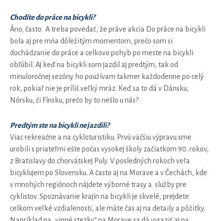
Chodíte do práce na bicykli?
Áno, často. A treba povedať, že práve akcia Do práce na bicykli
bola aj pre mňa dôležitým momentom, prečo som si
dochádzanie do práce a celkovo pohyb po meste na bicykli
obľúbil. Aj keď na bicykli som jazdil aj predtým, tak od
minuloročnej sezóny ho používam takmer každodenne po celý
rok, pokiaľ nie je príliš veľký mráz. Keď sa to dá v Dánsku,
Nórsku, či Fínsku, prečo by to nešlo u nás?
Predtým ste na bicykli nejazdili?
Viac rekreačne a na cykloturistiku. Prvú väčšiu výpravu sme
urobili s priateľmi ešte počas vysokej školy začiatkom 90. rokov,
z Bratislavy do chorvátskej Puly. V posledných rokoch veľa
bicyklujem po Slovensku. A často aj na Morave a v Čechách, kde
v mnohých regiónoch nájdete výborné trasy a služby pre
cyklistov. Spoznávanie krajín na bicykli je skvelé, prejdete
celkom veľké vzdialenosti, ale máte čas aj na detaily a pôžitky.
Napríklad na „vinné stezky“ na Morave sa dá vyraziť aj na