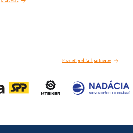
Čítať viac
Pozrieť prehľad partnerov