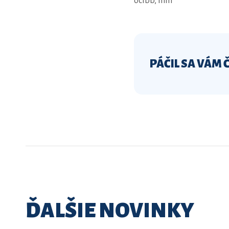
ocibb, mm
PÁČIL SA VÁM 
ĎALŠIE NOVINKY