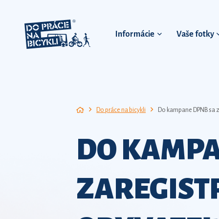
Informácie
Vaše fotky
Do práce na bicykli
Do kampane DPNB sa za
DO KAMPA
ZAREGIST