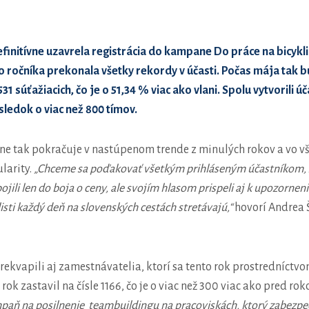
definitívne uzavrela registrácia do kampane Do práce na bicykli
 ročníka prekonala všetky rekordy v účasti. Počas mája tak bu
31 súťažiacich, čo je o 51,34 % viac ako vlani. Spolu vytvorili úč
ledok o viac než 800 tímov.
ne tak pokračuje v nastúpenom trende z minulých rokov a vo v
larity.
„Chceme sa poďakovať všetkým prihláseným účastníkom, ž
pojili len do boja o ceny, ale svojím hlasom prispeli aj k upozorn
isti každý deň na slovenských cestách stretávajú,“
hovorí Andrea 
ekvapili aj zamestnávatelia, ktorí sa tento rok prostredníctvo
o rok zastavil na čísle 1166, čo je o viac než 300 viac ako pred ro
mpaň na posilnenie teambuildingu na pracoviskách, ktorý zabez