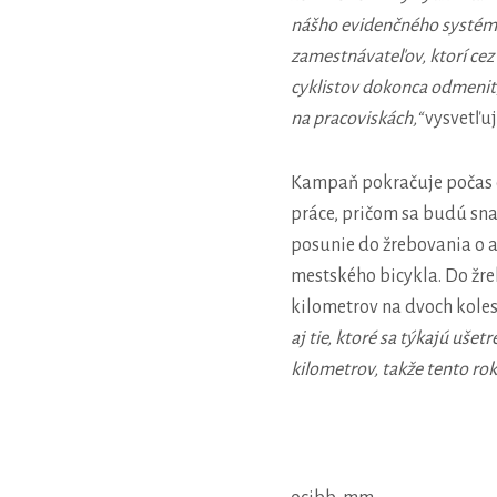
nášho evidenčného systému
zamestnávateľov, ktorí cez
cyklistov dokonca odmeniť
na pracoviskách,“
vysvetľuj
Kampaň pokračuje počas ce
práce, pričom sa budú snaž
posunie do žrebovania o a
mestského bicykla. Do žr
kilometrov na dvoch kole
aj tie, ktoré sa týkajú uše
kilometrov, takže tento rok