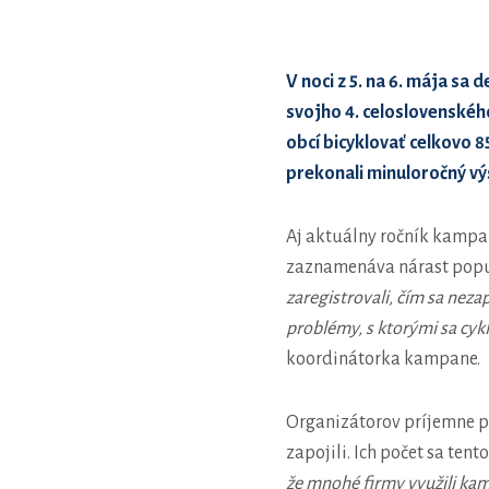
V noci z 5. na 6. mája sa 
svojho 4. celoslovenského
obcí bicyklovať celkovo 85
prekonali minuloročný výs
Aj aktuálny ročník kampa
zaznamenáva nárast popu
zaregistrovali, čím sa neza
problémy, s ktorými sa cykl
koordinátorka kampane.
Organizátorov príjemne pr
zapojili. Ich počet sa tent
že mnohé firmy využili ka