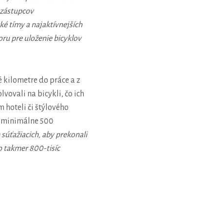
 zástupcov
ké tímy a najaktívnejších
ru pre uloženie bicyklov
 kilometre do práce a z
vovali na bicykli, čo ich
 hoteli či štýlového
a minimálne 500
 súťažiacich, aby prekonali
lo takmer 800-tisíc