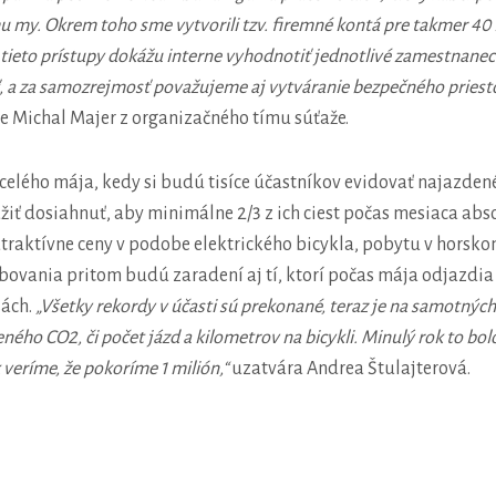
 my. Okrem toho sme vytvorili tzv. firemné kontá pre takmer 40
 tieto prístupy dokážu interne vyhodnotiť jednotlivé zamestnanec
, a za samozrejmosť považujeme aj vytváranie bezpečného priesto
e Michal Majer z organizačného tímu súťaže.
lého mája, kedy si budú tisíce účastníkov evidovať najazdené
iť dosiahnuť, aby minimálne 2/3 z ich ciest počas mesiaca absol
traktívne ceny v podobe elektrického bicykla, pobytu v horskom
ebovania pritom budú zaradení aj tí, ktorí počas mája odjazdi
sách.
„Všetky rekordy v účasti sú prekonané, teraz je na samotných
treného CO2, či počet jázd a kilometrov na bicykli. Minulý rok to bo
 veríme, že pokoríme 1 milión,“
uzatvára Andrea Štulajterová.