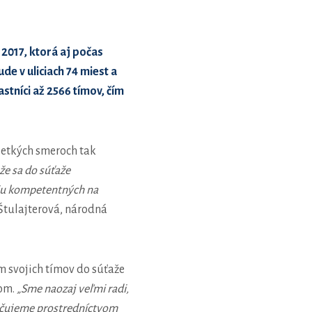
 2017, ktorá aj počas
de v uliciach 74 miest a
astníci až 2566 tímov, čím
šetkých smeroch tak
e sa do súťaže
eniu kompetentných na
Štulajterová, národná
m svojich tímov do súťaže
kom.
„Sme naozaj veľmi radi,
pečujeme prostredníctvom