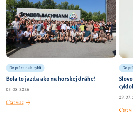
Do práce na bicykli
Do prá
Bola to jazda ako na horskej dráhe!
Slovo
cyklo
05. 08. 2026
29. 07.
Čítať viac
Čítať vi