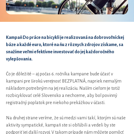
Kampaň Do práce na bicykli je realizovaná na dobrovoľníckej
báze a každé euro, ktoré na ňu z rôznych zdrojov získame, sa
snažíme veľmi efektívne investovať do jej každoročného
vylepšovania.
Čo je dôležité – aj počas 6. ročníka kampane bude účasť v
kampani pre širokú verejnosť BEZPLATNÁ, napriek nemalým
nákladom potrebným na jej realizáciu. Naším cieľom je totiž
rozbicyklovať celé Slovensko a nechceme, aby bol povinný
registračný poplatok pre niekoho prekážkou v účasti.
Na druhej strane veríme, že sú medzi vami takí, ktorým sú naše
aktivity sympatické, kampaň ste si obľúbili a vedeli by ste
podporiť jej ďalší rozvoj. V takom prípade nám môžete pomôcť