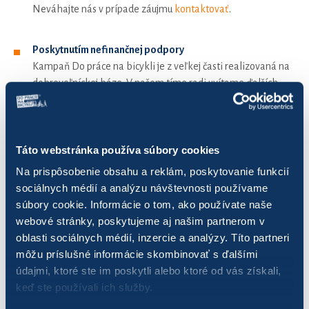
Neváhajte nás v prípade záujmu
kontaktovať
.
Poskytnutím nefinančnej podpory
Kampaň Do práce na bicykli je z veľkej časti realizovaná na
dobrovoľníckej báze. V našom tíme radi uvítame ďalších
aktívnych a zodpovedných dobrovoľníkov, ktorí by nám
vedeli odborne pomôcť pri marketingových,
prekladateľských, IT aktivitách a pod.
Táto webstránka používa súbory cookies
Na prispôsobenie obsahu a reklám, poskytovanie funkcií
Dary budú použité výhradne na servis a ďalší rozvoj kampane Do
sociálnych médií a analýzu návštevnosti používame
práce na bicykli – predovšetkým na jej IT zabezpečenie,
súbory cookie. Informácie o tom, ako používate naše
financovanie inovácií evidenčného systému a stránky,
webové stránky, poskytujeme aj našim partnerom v
nevyhnutné personálne zabezpečenie kampane, ktoré
oblasti sociálnych médií, inzercie a analýzy. Títo partneri
nedokážeme zrealizovať dobrovoľnícky a pod.
môžu príslušné informácie skombinovať s ďalšími
údajmi, ktoré ste im poskytli alebo ktoré od vás získali,
keď ste používali ich služby.
Občianska cykloiniciatíva Banská Bystrica
Foto: ridingbike.info