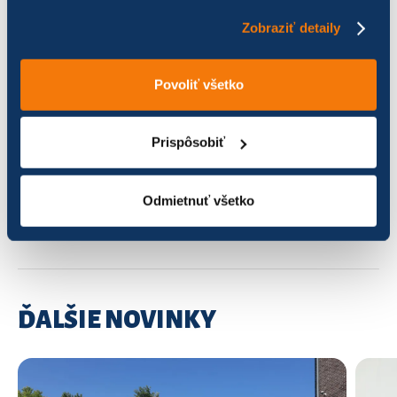
Zobraziť detaily
Povoliť všetko
PÁČIL SA VÁM ČLÁNOK? ZDIEĽAJTE HO
S PRIATEĽMI!
Prispôsobiť
Odmietnuť všetko
ĎALŠIE NOVINKY