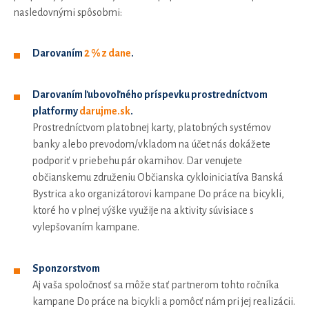
nasledovnými spôsobmi:
Darovaním
2 % z dane
.
Darovaním ľubovoľného príspevku prostredníctvom
platformy
darujme.sk
.
Prostredníctvom platobnej karty, platobných systémov
banky alebo prevodom/vkladom na účet nás dokážete
podporiť v priebehu pár okamihov. Dar venujete
občianskemu združeniu Občianska cykloiniciatíva Banská
Bystrica ako organizátorovi kampane Do práce na bicykli,
ktoré ho v plnej výške využije na aktivity súvisiace s
vylepšovaním kampane.
Sponzorstvom
Aj vaša spoločnosť sa môže stať partnerom tohto ročníka
kampane Do práce na bicykli a pomôcť nám pri jej realizácii.