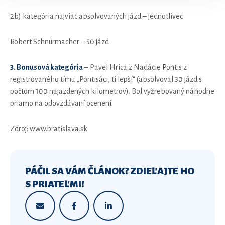
2b) kategória najviac absolvovaných jázd – jednotlivec
Robert Schnürmacher – 50 jázd
3. Bonusová kategória
– Pavel Hrica z Nadácie Pontis z
registrovaného tímu „Pontisáci, tí lepší“ (absolvoval 30 jázd s
počtom 100 najazdených kilometrov). Bol vyžrebovaný náhodne
priamo na odovzdávaní ocenení.
Zdroj: www.bratislava.sk
PÁČIL SA VÁM ČLÁNOK? ZDIEĽAJTE HO
S PRIATEĽMI!