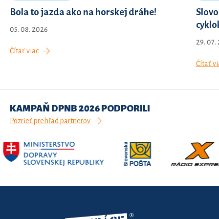
Bola to jazda ako na horskej dráhe!
Slovo
cyklo
05. 08. 2026
29. 07.
Čítať viac
Čítať vi
KAMPAŇ DPNB 2026 PODPORILI
Pozrieť prehľad partnerov