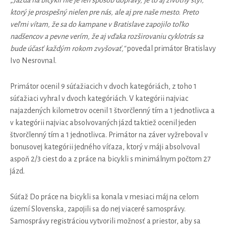
„Jazda na bicykli nie je len spôsob dopravy, je to aj životný štýl,
ktorý je prospešný nielen pre nás, ale aj pre naše mesto. Preto
veľmi vítam, že sa do kampane v Bratislave zapojilo toľko
nadšencov a pevne verím, že aj vďaka rozširovaniu cyklotrás sa
bude účasť každým rokom zvyšovať,“
povedal primátor Bratislavy
Ivo Nesrovnal.
Primátor ocenil 9 súťažiacich v dvoch kategóriách, z toho 1
súťažiaci vyhral v dvoch kategóriách. V kategórii najviac
najazdených kilometrov ocenil 1 štvorčlenný tím a 1 jednotlivca a
v kategórii najviac absolvovaných jázd taktiež ocenil jeden
štvorčlenný tím a 1 jednotlivca. Primátor na záver vyžreboval v
bonusovej kategórii jedného víťaza, ktorý v máji absolvoval
aspoň 2/3 ciest do a z práce na bicykli s minimálnym počtom 27
jázd.
Súťaž Do práce na bicykli sa konala v mesiaci máj na celom
území Slovenska, zapojili sa do nej viaceré samosprávy.
Samosprávy registráciou vytvorili možnosť a priestor, aby sa