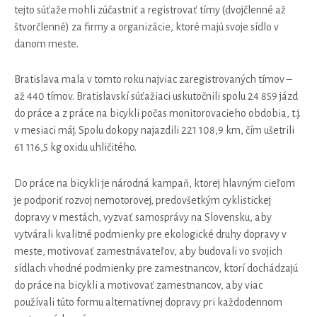
tejto súťaže mohli zúčastniť a registrovať tímy (dvojčlenné až
štvorčlenné) za firmy a organizácie, ktoré majú svoje sídlo v
danom meste.
Bratislava mala v tomto roku najviac zaregistrovaných tímov –
až 440 tímov. Bratislavskí súťažiaci uskutočnili spolu 24 859 jázd
do práce a z práce na bicykli počas monitorovacieho obdobia, t.j.
v mesiaci máj. Spolu dokopy najazdili 221 108,9 km, čím ušetrili
61 116,5 kg oxidu uhličitého.
Do práce na bicykli je národná kampaň, ktorej hlavným cieľom
je podporiť rozvoj nemotorovej, predovšetkým cyklistickej
dopravy v mestách, vyzvať samosprávy na Slovensku, aby
vytvárali kvalitné podmienky pre ekologické druhy dopravy v
meste, motivovať zamestnávateľov, aby budovali vo svojich
sídlach vhodné podmienky pre zamestnancov, ktorí dochádzajú
do práce na bicykli a motivovať zamestnancov, aby viac
používali túto formu alternatívnej dopravy pri každodennom