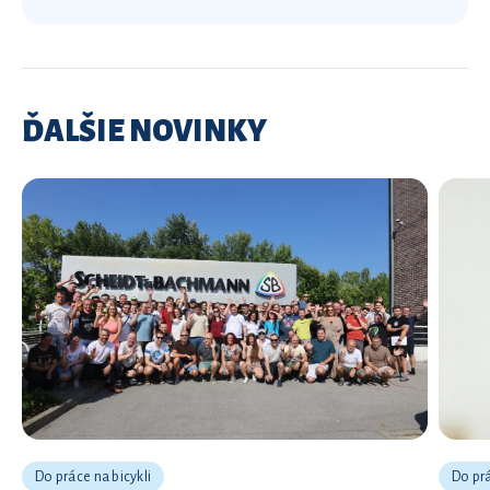
ĎALŠIE NOVINKY
Do práce na bicykli
Do prá