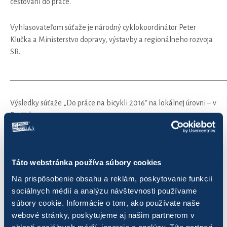
cestovaní do práce.
Vyhlasovateľom súťaže je národný cyklokoordinátor Peter
Klučka a Ministerstvo dopravy, výstavby a regionálneho rozvoja
SR.
_____________________________________________________________
Výsledky súťaže „Do práce na bicykli 2016“ na lokálnej úrovni – v
Bratislave
1a) kategória najviac najazdených km – tím:
Táto webstránka používa súbory cookies
Cyklo-turistický klub GBELY – 4 579,29 km
Na prispôsobenie obsahu a reklám, poskytovanie funkcií
sociálnych médií a analýzu návštevnosti používame
členovia tímu:
súbory cookie. Informácie o tom, ako používate naše
webové stránky, poskytujeme aj našim partnerom v
1. Janka Dermeková
oblasti sociálnych médií, inzercie a analýzy. Títo partneri