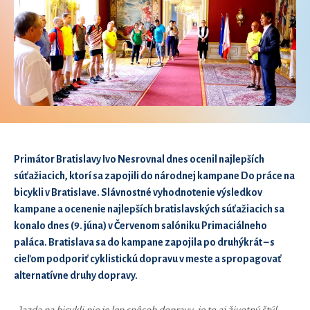
Primátor Bratislavy Ivo Nesrovnal dnes ocenil najlepších
súťažiacich, ktorí sa zapojili do národnej kampane Do práce na
bicykli v Bratislave. Slávnostné vyhodnotenie výsledkov
kampane a ocenenie najlepších bratislavských súťažiacich sa
konalo dnes (9. júna) v Červenom salóniku Primaciálneho
paláca. Bratislava sa do kampane zapojila po druhýkrát – s
cieľom podporiť cyklistickú dopravu v meste a spropagovať
alternatívne druhy dopravy.