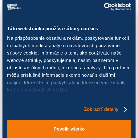
Ľubomír Šmihula
Táto webstránka používa súbory cookies
David Span
Na prispôsobenie obsahu a reklám, poskytovanie funkcií
Eliška Štefanová
sociálnych médií a analýzu návštevnosti používame
súbory cookie. Informácie o tom, ako používate naše
webové stránky, poskytujeme aj našim partnerom v
Michal Homola
oblasti sociálnych médií, inzercie a analýzy. Títo partneri
môžu príslušné informácie skombinovať s ďalšími
Branislav Manca
údajmi, ktoré ste im poskytli alebo ktoré od vás získali,
keď ste používali ich služby.
PÁČIL SA VÁM ČLÁNOK? ZDIEĽAJTE HO
Zobraziť detaily
S PRIATEĽMI!
Povoliť všetko