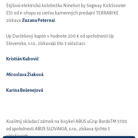
Štýlovú elektrickú kolobežku Ninebot by Segway KickScooter
ES1 od e-shopu so sieťou kamenných predajní TERRABIKE
získava
Zuzana Peternai
.
Up Darčekový kupón v hodnote 200 € od spoločnosti Up
Slovensko, s.r.o., získavajú títo 3 súťažiaci:
Kristián Kubovič
Miroslava Žiaková
Karina Bešenejová
Kvalitný skladací zámok na bicykel ABUS uGrip BordoTM 5700
od spoločnosti ABUS SLOVAKIA, s.r.o., získava týchto 5
súťažiacich: