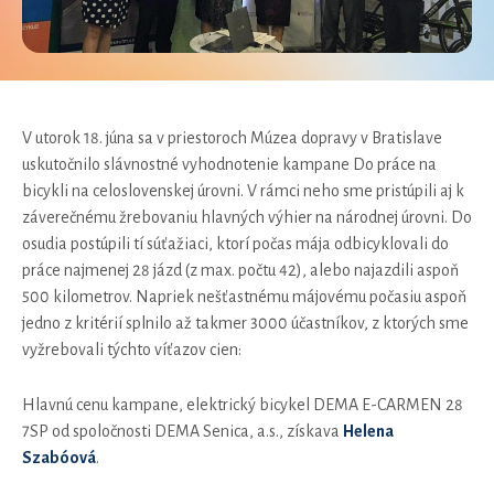
V utorok 18. júna sa v priestoroch Múzea dopravy v Bratislave
uskutočnilo slávnostné vyhodnotenie kampane Do práce na
bicykli na celoslovenskej úrovni. V rámci neho sme pristúpili aj k
záverečnému žrebovaniu hlavných výhier na národnej úrovni. Do
osudia postúpili tí súťažiaci, ktorí počas mája odbicyklovali do
práce najmenej 28 jázd (z max. počtu 42), alebo najazdili aspoň
500 kilometrov. Napriek nešťastnému májovému počasiu aspoň
jedno z kritérií splnilo až takmer 3000 účastníkov, z ktorých sme
vyžrebovali týchto víťazov cien:
Hlavnú cenu kampane, elektrický bicykel DEMA E-CARMEN 28
7SP od spoločnosti DEMA Senica, a.s., získava
Helena
Szabóová
.