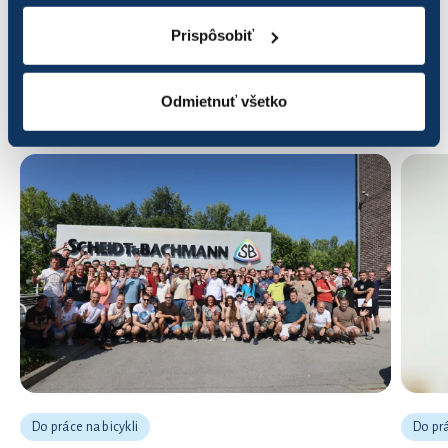
Prispôsobiť
Odmietnuť všetko
ĎALŠIE NOVINKY
Do práce na bicykli
Do prá