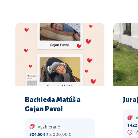
Bachleda Matúš a
Jura
Gajan Pavol
V
1 422
Vyzbierané
Z
504,50 €
z 2 000,00 €