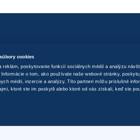
E-shop
 súbory cookies
Kontakt
 reklám, poskytovanie funkcií sociálnych médií a analýzu návšt
Obchodné podmienky
 Informácie o tom, ako používate naše webové stránky, poskytu
nych médií, inzercie a analýzy. Títo partneri môžu príslušné info
Odstúpiť od zmluvy tu
mi, ktoré ste im poskytli alebo ktoré od vás získali, keď ste pou
vironmentálnych druhov dopravy v našich mestách.