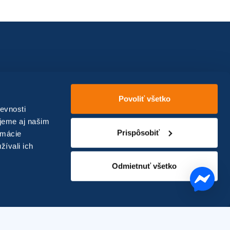
Povoliť všetko
evnosti
jeme aj našim
Prispôsobiť
rmácie
žívali ich
Odmietnuť všetko
Vytvorilo
okto—digital