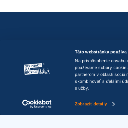
napredovaní. Všetkým vám –
aktívnym športovcom - z celého
srdca ďakuje za vaše kalórie. Svojou
energiou pomáhate spraviť z tohto
sveta lepšie miesto pre život.
Informácie
Táto webstránka používa
Vaše fotky
Na prispôsobenie obsahu a
Výsledky
používame súbory cookie.
partnerom v oblasti sociál
skombinovať s ďalšími údaj
služby.
Zobraziť detaily
© 2025 dopracenabicykli.eu – Národná kampaň pre podporu en