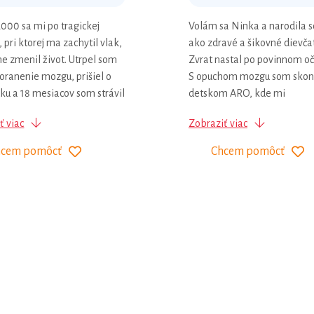
2000 sa mi po tragickej
Volám sa Ninka a narodila 
 pri ktorej ma zachytil vlak,
ako zdravé a šikovné dievča
ne zmenil život. Utrpel som
Zvrat nastal po povinnom oč
oranenie mozgu, prišiel o
S opuchom mozgu som skonč
uku a 18 mesiacov som strávil
detskom ARO, kde mi
lnej kóme. Po prebudení
diagnostikovali ADEM - akú
ť viac
Zobraziť viac
vali roky náročnej
diseminovanú encefalomyeli
itácie a postupného návratu
Dôsledkom opuchu mozgu
hcem pomôcť
Chcem pomôcť
ta. Ľavá strana môjho tela
detskú mozgovú obrnu a tie
stala oslabená a
svalovú hypotóniu. Mám 9 r
ená v pohybe. Som
avšak zatiaľ nechodím a
ý na pomoc svojich rodičov
nerozprávam. Keď sa ale cít
dcov. Napriek tomu sa
bezpečí, viem už odpovedať
zostať aktívny. Veľkou
nie.. Začínala som s Vojtovo
je pre mňa špeciálny
metódou, teraz cvičím Boba
esový bicykel, vďaka
Wisely, plávam, chodím na
u môžem byť v pohybe a
hipoterapiu, canisterapiu,
ať si kondíciu. Získané
logopédiu, oxygenoterapiu a