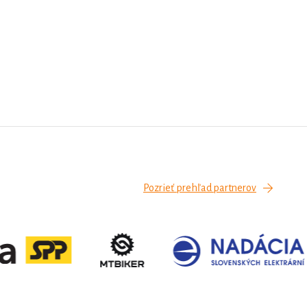
stupne
motoriku a umožňujú mi
napredovať. Milujem kreslenie a
tvorenie. Som veselé a zvedavé
 že mi
dievčatko, a to najmä vtedy, keď ma
ím
nič nebolí. Spolu s rodičmi budem
e
nesmierne vďačná za každú
spraviť
podporu. Každá vaša kalória pre
pre
mňa znamená nádej.Z celého srdca
vám za ňu ďakujem.
Pozrieť prehľad partnerov