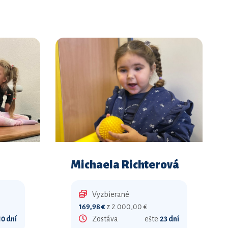
Michaela Richterová
Vyzbierané
169,98 €
z 2 000,00 €
10 dní
Zostáva
ešte
23 dní