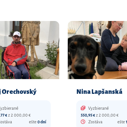
j Orechovský
Nina Lapšanská
yzbierané
Vyzbierané
,77 €
z 2 000,00 €
550,95 €
z 2 000,00 €
ostáva
ešte
0 dní
Zostáva
ešte