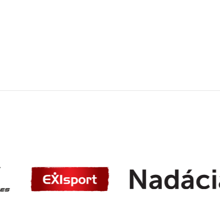
snaha bude odmenená a po
sa budem posúvať dopredu.
Všetkým vám – aktívnym
športovcovom, som vďačná,
na mojej ceste za uzdraven
pomáhate. Ďakujem za vaš
kalórie, ktorými pomáhate 
z tohto sveta lepšie miesto 
život.