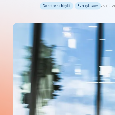
26. 05. 
Do práce na bicykli
Svet cyklistov