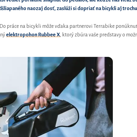
sí vedieť poriadne šliapnuť do pedálov, ale keďže náš víťaz 
liapaného naozaj dosť, zaslúži si dopriať na bicykli aj trochu
ň Do práce na bicykli môže vďaka partnerovi Terrabike ponúkn
čný
elektropohon Rubbee X
, ktorý zbúra vaše predstavy o mož