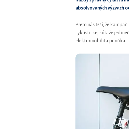
Každý správny cyklista mu
absolvovaných výzvach odš
Preto nás teší, že kampa
cyklistickej súťaže jedine
elektromobilita ponúka.