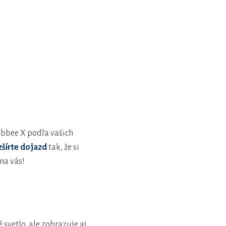
bbee X podľa vašich
zšírte dojazd
tak, že si
na vás!
 svetlo, ale zobrazuje aj