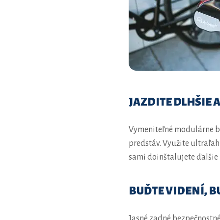
JAZDITE DLHŠIE
Vymeniteľné modulárne ba
predstáv. Využite ultraľa
sami doinštalujete ďalšie
BUĎTE VIDENÍ, B
Jasné zadné bezpečnostné