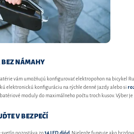
 A BEZ NÁMAHY
térie vám umožňujú konfigurovať elektropohon na bicykel Ru
hkú elektronickú konfiguráciu na rýchle denné jazdy alebo si
ro
 batériové moduly do maximálneho počtu troch kusov. Výber je 
UĎTE V BEZPEČÍ
 svetlo pozostáva zo
14 LED diód
. Nielenže funguje ako brzdové