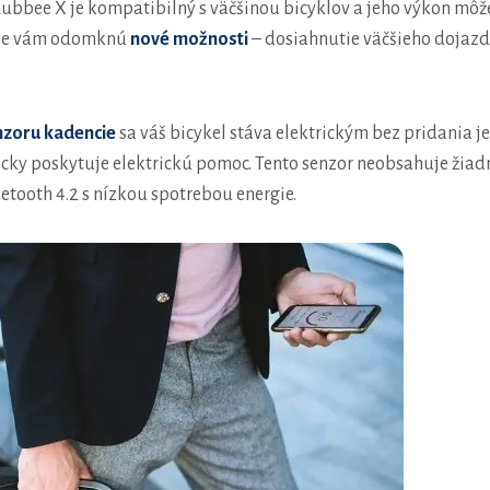
ubbee X je kompatibilný s väčšinou bicyklov a jeho výkon môže
Tie vám odomknú
nové možnosti
– dosiahnutie väčšieho dojazdu
zoru kadencie
sa váš bicykel stáva elektrickým bez pridania j
ky poskytuje elektrickú pomoc. Tento senzor neobsahuje žiadn
tooth 4.2 s nízkou spotrebou energie.