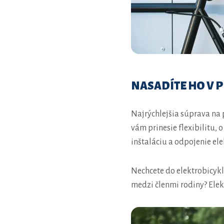
NASADÍTE HO V 
Najrýchlejšia súprava na
vám prinesie flexibilitu,
inštaláciu a odpojenie e
Nechcete do elektrobicykl
medzi členmi rodiny? El