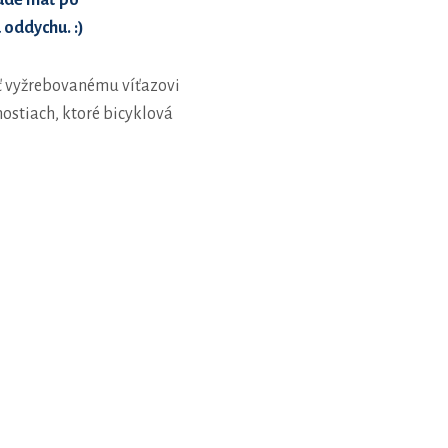
bude mať po
 oddychu. :)
uť vyžrebovanému víťazovi
nostiach, ktoré bicyklová