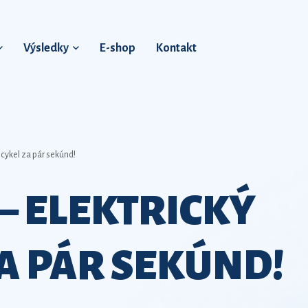
Výsledky
E-shop
Kontakt
icykel za pár sekúnd!
– ELEKTRICKÝ
A PÁR SEKÚND!