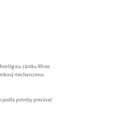
echnológiou zámku Rhino
o zámkový mechanizmus
on podľa potreby presúvať