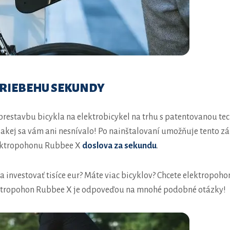
PRIEBEHU SEKUNDY
 prestavbu bicykla na elektrobicykel na trhu s patentovanou t
 o akej sa vám ani nesnívalo! Po nainštalovaní umožňuje tent
lektropohonu Rubbee X
doslova za sekundu
.
a investovať tisíce eur? Máte viac bicyklov? Chcete elektropoh
ektropohon Rubbee X je odpoveďou na mnohé podobné otázky!