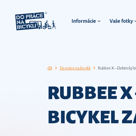
Informácie
Vaše fotky
Do práce na bicykli
Rubbee X – Elektrický b
RUBBEE X 
BICYKEL Z