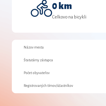
0 km
Celkovo na bicykli
Názov mesta
Štatutárny zástupca
Počet obyvateľov
Registrovaných tímov/účastníkov