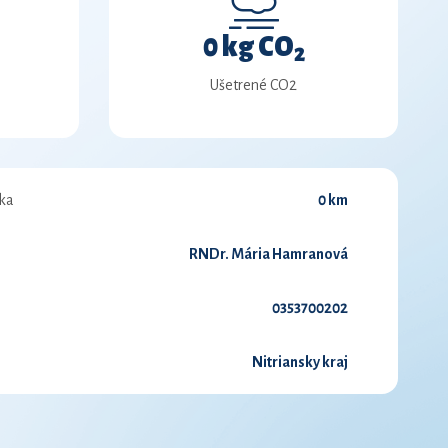
0 kg CO
2
Ušetrené CO2
ka
0 km
RNDr. Mária Hamranová
0353700202
Nitriansky kraj