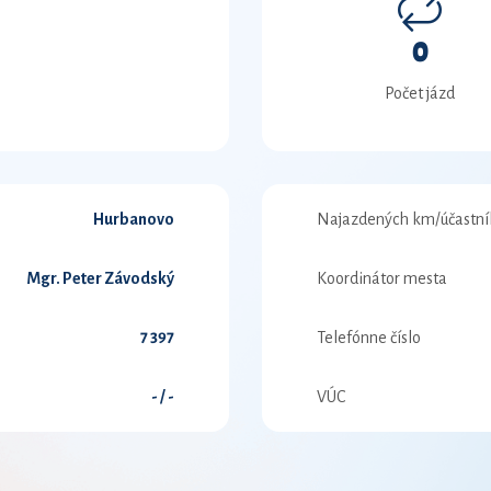
0
Počet jázd
Hurbanovo
Najazdených km/účastní
Mgr. Peter Závodský
Koordinátor mesta
7 397
Telefónne číslo
- / -
VÚC