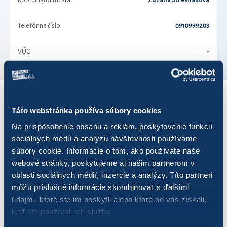
Koordinátor mesta
Zuzana Strešnáková
Telefónne číslo
0910999203
VÚC
-
VÝSLEDKY PRE ROK 2021
Táto webstránka používa súbory cookies
Na prispôsobenie obsahu a reklám, poskytovanie funkcií
sociálnych médií a analýzu návštevnosti používame
Zobraziť
výsledkov
súbory cookie. Informácie o tom, ako používate naše
webové stránky, poskytujeme aj našim partnerom v
oblasti sociálnych médií, inzercie a analýzy. Títo partneri
môžu príslušné informácie skombinovať s ďalšími
údajmi, ktoré ste im poskytli alebo ktoré od vás získali,
Názov
Počet jázd
Najazdených km
keď ste používali ich služby.
B-komplex
10
185,00