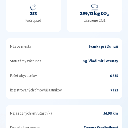
253
299,13 kg CO
2
Počet jázd
Ušetrené CO2
Názov mesta
Ivanka pri Dunaji
Štatutárny zástupca
Ing. Vladimír Letenay
Počet obyvateľov
6 835
Registrovaných tímov/účastníkov
7 / 21
Najazdených km/účastníka
56,98 km