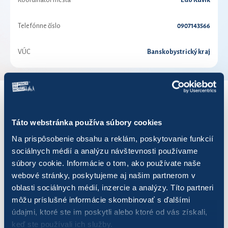
Koordinátor mesta
Edo Kuvik
Telefónne číslo
0907143566
VÚC
Banskobystrický kraj
VÝSLEDKY PRE ROK 2021
Táto webstránka používa súbory cookies
Na prispôsobenie obsahu a reklám, poskytovanie funkcií
Zobraziť
výsledkov
sociálnych médií a analýzu návštevnosti používame
súbory cookie. Informácie o tom, ako používate naše
webové stránky, poskytujeme aj našim partnerom v
oblasti sociálnych médií, inzercie a analýzy. Títo partneri
môžu príslušné informácie skombinovať s ďalšími
Názov
Počet jázd
Najazdených km
Uš
údajmi, ktoré ste im poskytli alebo ktoré od vás získali,
keď ste používali ich služby.
Calmiťáci
150
328,01
82