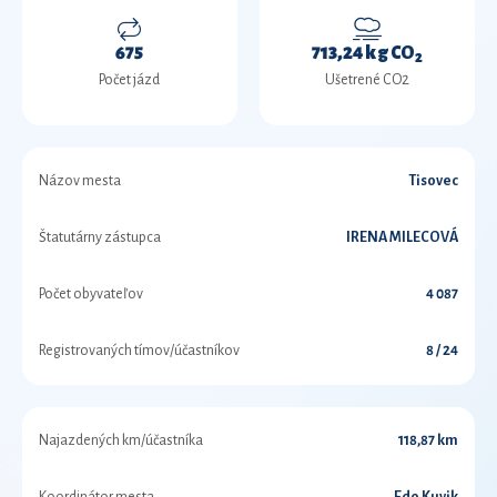
675
713,24 kg CO
2
Počet jázd
Ušetrené CO2
Názov mesta
Tisovec
Štatutárny zástupca
IRENA MILECOVÁ
Počet obyvateľov
4 087
Registrovaných tímov/účastníkov
8 / 24
Najazdených km/účastníka
118,87 km