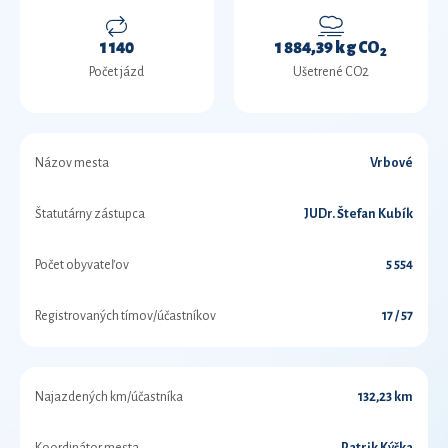
1 140
1 884,39 kg CO
2
Počet jázd
Ušetrené CO2
Názov mesta
Vrbové
Štatutárny zástupca
JUDr. Štefan Kubík
Počet obyvateľov
5 554
Registrovaných tímov/účastníkov
17 / 57
Najazdených km/účastníka
132,23 km