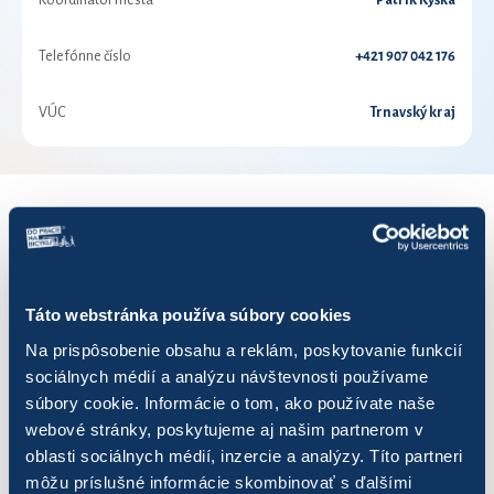
Koordinátor mesta
Patrik Kýška
Telefónne číslo
+421 907 042 176
VÚC
Trnavský kraj
VÝSLEDKY PRE ROK 2026
Zobraziť
výsledkov
Táto webstránka používa súbory cookies
Na prispôsobenie obsahu a reklám, poskytovanie funkcií
sociálnych médií a analýzu návštevnosti používame
súbory cookie. Informácie o tom, ako používate naše
webové stránky, poskytujeme aj našim partnerom v
Názov
Počet jázd
Najazdených k
oblasti sociálnych médií, inzercie a analýzy. Títo partneri
môžu príslušné informácie skombinovať s ďalšími
Do práce bez benzínu
16
247,04