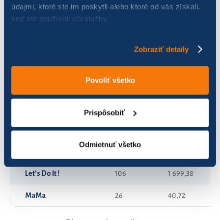
údajmi, ktoré ste im poskytli alebo ktoré od vás získali,
keď ste používali ich služby.
DohodáriPlus1
101
319,27
Driven By Speed
64
711,45
Zobraziť detaily
DÚHOVÉ JEDNOROŽCE
27
459,44
Povoliť všetko
Furt dačo!
92
849,69
Hellstork 12°
53
271,09
Prispôsobiť
Invalidi
167
276,04
Odmietnuť všetko
Jeden, dva, tri medzi plyn
77
426,40
Let’s Do It !
106
1 699,38
MaMa
26
40,72