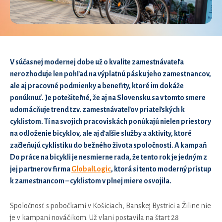
V súčasnej modernej dobe už o kvalite zamestnávateľa
nerozhoduje len pohľad na výplatnú pásku jeho zamestnancov,
ale aj pracovné podmienky a benefity, ktoré im dokáže
ponúknuť. Je potešiteľné, že aj na Slovensku sa v tomto smere
udomácňuje trend tzv. zamestnávateľov priateľských k
cyklistom. Tí na svojich pracoviskách ponúkajú nielen priestory
na odloženie bicyklov, ale aj ďalšie služby a aktivity, ktoré
začleňujú cyklistiku do bežného života spoločnosti. A kampaň
Do práce na bicykli je nesmierne rada, že tento rok je jedným z
jej partnerov firma
GlobalLogic
, ktorá si tento moderný prístup
k zamestnancom – cyklistom v plnej miere osvojila.
Spoločnosť s pobočkami v Košiciach, Banskej Bystrici a Žiline nie
je v kampani nováčikom. Už vlani postavila na štart 28