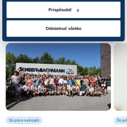
Prispôsobiť
Odmietnuť všetko
ĎALŠIE NOVINKY
Do práce na bicykli
Do prá