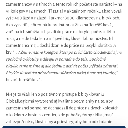
zamestnancov v 8 tímoch a tento rok ich počet ešte narástol – na
41 kolegov v 12 tímoch. Tí zatiaľ v aktuálnom ročníku absolvovali
vyše 400 jázd a najazdili takmer 3000 kilometrov na bicykloch.
Ako vysvetľuje firemná koordinátorka Zuzana Tereščáková,
väčšina ich súťažiacich jazdí do práce na bicykli počas celého
roka, a nejde teda len o májové bicyklové dobrodružstvo. Ich
zamestnanci majú dochádzanie do práce na bicykli skrátka „v
krvi“.
„V Žiline máme kolegov, ktorí po práci často chodievajú aj na
spoločné cyklotúry a dávajú si poriadne do tela. Spoločné
bicyklovanie máme aj ako jednu z aktivít počas „týždňa zdravia“.
Bicykle sú skrátka prirodzenou súčasťou našej firemnej kultúry,“
hovorí Tereščáková.
Nie je to však len o pozitívnom prístupe k bicyklovaniu.
GlobalLogic má vytvorené aj kvalitné podmienky na to, aby
zamestnanci pohodlne dochádzali do práce na dvoch kolesách.
V každom z business centier, kde pobočky firmy sídlia, majú
zabezpečené cyklostojany a priestory, aby bolo odkladanie