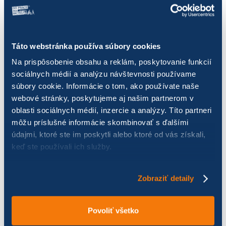
bicyklov pohodlné. Svojim zamestnancom v Košiciach firma
dokonca ponúka aj jedinečný benefit v podobe možnosti
vypožičania si firemných bicyklov – či už na víkend, počas
obeda, alebo keď si niečo potrebujú ísť vybaviť v čase osobného
Táto webstránka používa súbory cookies
voľna (titulná fotka k článku).
„V Žiline a Košiciach môžu
Na prispôsobenie obsahu a reklám, poskytovanie funkcií
kolegovia využiť aj bikesharing. V Žiline sú stanice na odkladanie
sociálnych médií a analýzu návštevnosti používame
bicyklov hneď v blízkosti našej pobočky, čo je veľkou výhodou.
súbory cookie. Informácie o tom, ako používate naše
V Košiciach viete nechať bicykel na ľubovoľnom mieste,“
uzatvára
webové stránky, poskytujeme aj našim partnerom v
Tereščáková.
oblasti sociálnych médií, inzercie a analýzy. Títo partneri
môžu príslušné informácie skombinovať s ďalšími
OCI BB, mm
údajmi, ktoré ste im poskytli alebo ktoré od vás získali,
keď ste používali ich služby.
PÁČIL SA VÁM ČLÁNOK? ZDIEĽAJTE HO
S PRIATEĽMI!
Zobraziť detaily
Povoliť všetko