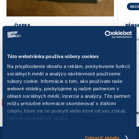
AKCI
ČIAPKA
PÁNSK
Pôvod
Aktuál
7,00
€
8,50
€
Kúpiť
1
Tento
Tento
cena
cena
produkt
produk
bola:
je:
Táto webstránka používa súbory cookies
16,50 €
8,50 €.
má
má
viacero
viacer
Na prispôsobenie obsahu a reklám, poskytovanie funkcií
variantov.
variant
sociálnych médií a analýzu návštevnosti používame
KAMPAŇ DPNB 2026 PODPORILI
Možnosti
Možnos
súbory cookie. Informácie o tom, ako používate naše
Pozrieť prehľad partnerov
si
si
webové stránky, poskytujeme aj našim partnerom v
môžete
môžet
oblasti sociálnych médií, inzercie a analýzy. Títo partneri
vybrať
vybrať
môžu príslušné informácie skombinovať s ďalšími
na
na
údajmi, ktoré ste im poskytli alebo ktoré od vás získali,
stránke
stránk
keď ste používali ich služby.
produktu.
produk
Zobraziť detaily